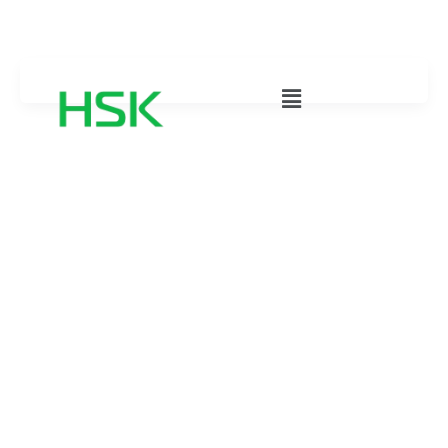
内
メ
容
ニ
を
ュ
ス
ー
キ
ッ
プ